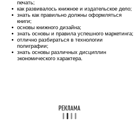
Необычная профессия, открывающая
перспективы для личностного роста.
Профессия связана с путешествиями,
коммуникацией.
Уровень оплаты труда высокий, возможны
премии за выработку.
Работать в этой сфере могут люди, которые
имеют высшее образование в смежных
областях, например, экономисты, публицисты,
маркетологи и другие специалисты.
В перспективе можно открыть собственный
бизнес, связанный с издательским делом.
Минусы
Мало вакансий, что порождает высокую
конкуренцию среди соискателей.
Деятельность связана со стрессами, горящими
сроками.
Издатели очень востребованы в больших
городах, но не на периферии.