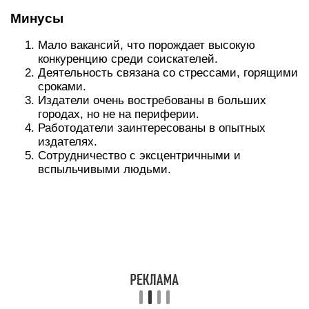
Особенности профессии
Издатели работают в типографиях,
информационно-издательских агентствах и
других компаниях, которые занимаются
выпуском печатной продукции. Они обладают
развитым художественным вкусом, знанием
классической и современной литературы, а
также книжного бизнеса. Являются
универсальными специалистами, могут
выполнять функции редактора и корректора, а
также журналиста или верстальщика.
Обязанности и сложность задач напрямую
зависят от компании, в которой издатель ведет
свою деятельность.