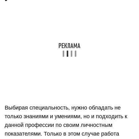
разных социальных групп;
уметь легко поддержать общение на любые
темы;
обладать высокой стрессоустойчивостью;
обладать способностью принимать решения
даже в стрессовой ситуации;
быть инициативным;
уметь сохранять чувство такта;
в меру настойчивым;
уметь предвидеть перспективу тех или иных
вариантов;
иметь логическое мышление;
уметь вести переговоры различной степени
сложности.