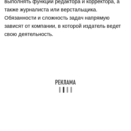
направление, например, детскую или учебную
литературу. Издатель контролирует качество,
анализирует свой сегмент, разрабатывает
методы, которые помогают повышать и
удерживать спрос на продукцию. Может
создавать коммерческие предложения,
принимать участие в художественном
оформлении, привлекать внештатных
исполнителей.
Профессия многогранная и очень интересная,
она связана с литературным творчеством,
маркетингом, рыночной экономикой. Издатели,
работающие в крупных агентствах, часто
путешествуют, они принимают участие в
процессе покупки прав на книгу, общаются с