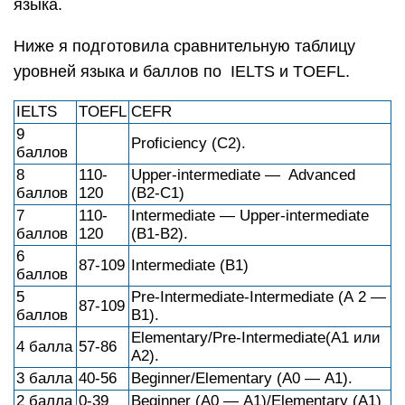
языка.
Ниже я подготовила сравнительную таблицу
уровней языка и баллов по IELTS и TOEFL.
IELTS
TOEFL
CEFR
9
Proficiency (С2).
баллов
8
110-
Upper-intermediate — Advanced
баллов
120
(В2-С1)
7
110-
Intermediate — Upper-intermediate
баллов
120
(В1-В2).
6
87-109
Intermediate (В1)
баллов
5
Pre-Intermediate-Intermediate (А 2 —
87-109
баллов
В1).
Elementary/Pre-Intermediate(А1 или
4 балла
57-86
А2).
3 балла
40-56
Beginner/Elementary (А0 — А1).
2 балла
0-39
Beginner (А0 — А1)/Elementary (А1)