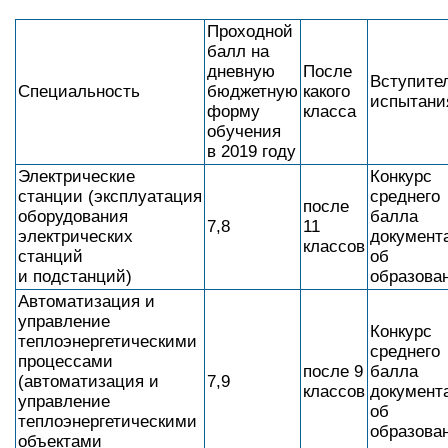
Проходной
балл на
дневную
После
Вступите
Специальность
бюджетную
какого
испытани
форму
класса
обучения
в 2019 году
Электрические
Конкурс
станции (эксплуатация
среднего
после
оборудования
балла
7,8
11
электрических
документ
классов
станций
об
и подстанций)
образова
Автоматизация и
управление
Конкурс
теплоэнергетическими
среднего
процессами
после 9
балла
(автоматизация и
7,9
классов
документ
управление
об
теплоэнергетическими
образова
объектами