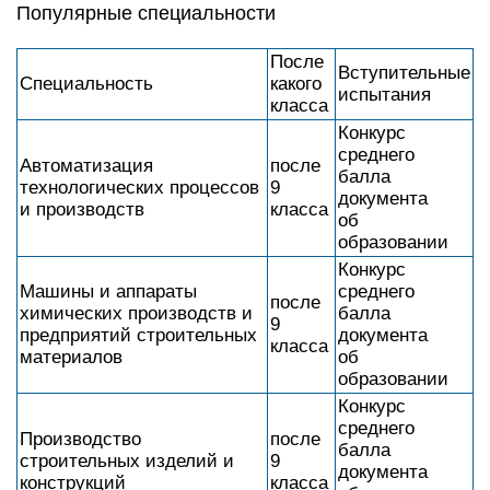
Популярные специальности
После
Вступительные
Специальность
какого
испытания
класса
Конкурс
среднего
Автоматизация
после
балла
технологических процессов
9
документа
и производств
класса
об
образовании
Конкурс
Машины и аппараты
среднего
после
химических производств и
балла
9
предприятий строительных
документа
класса
материалов
об
образовании
Конкурс
среднего
Производство
после
балла
строительных изделий и
9
документа
конструкций
класса