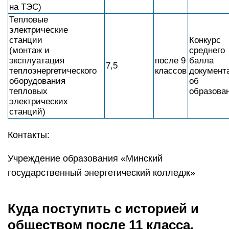
на ТЭС)
Тепловые
электрические
станции
Конкурс
(монтаж и
среднего
эксплуатация
после 9
балла
7,5
теплоэнергетического
классов
документ
оборудования
об
тепловых
образова
электрических
станций)
Контакты:
Учреждение образования «Минский
государственный энергетический колледж»
Куда поступить с историей и
обществом после 11 класса,