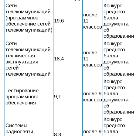
Сети
Конкурс
телекоммуникаций
среднего
после
(программное
балла
19,6
11
обеспечение сетей
документа
классов
телекоммуникаций)
об
образовании
Сети
Конкурс
телекоммуникаций
среднего
после
техническая
балла
18,4
11
эксплуатация
документа
классов
сетей
об
телекоммуникаций
образовании
Конкурс
среднего
Тестирование
после 9
балла
программного
9,1
классов
документа
обеспечения
об
образовании
Конкурс
Системы
среднего
радиосвязи,
после 9
балла
8,3