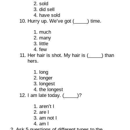
sold
did sell
have sold
Hurry up. We’ve got (_____) time.
much
many
little
few
Her hair is shot. My hair is (_____) than
hers.
long
longer
longest
the longest
I am late today. (_____)?
aren’t I
are I
am not I
am I
Ask 5 questions of different types to the