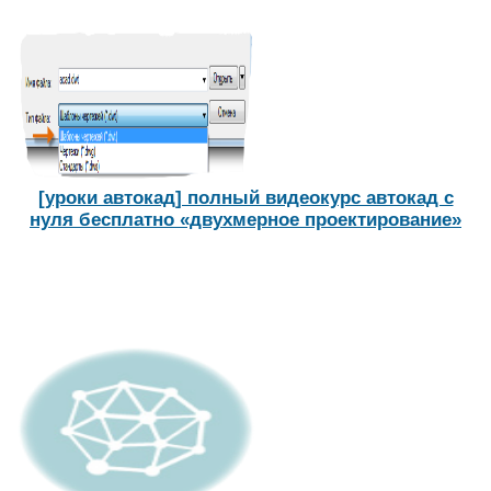
[уроки автокад] полный видеокурс автокад с
нуля бесплатно «двухмерное проектирование»