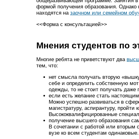
общеразвивающей программе. Занятия в
формой получения образования. Однако 
находятся на
заочном или семейном обу
<<Форма с консультацией>>
Мнения студентов по э
Многие ребята не приветствуют два
высш
тем, что:
нет смысла получать вторую «вышку
себе и определить собственную мот
одежды, то не стоит получать даже
если есть желание стать настоящим
Можно успешно развиваться в сфере
магистратуру, аспирантуру, пройти
Высококвалифицированные специали
получение высшего образования сам
В сочетании с работой или вторым 
вузе ко всем студентам одинаковые.