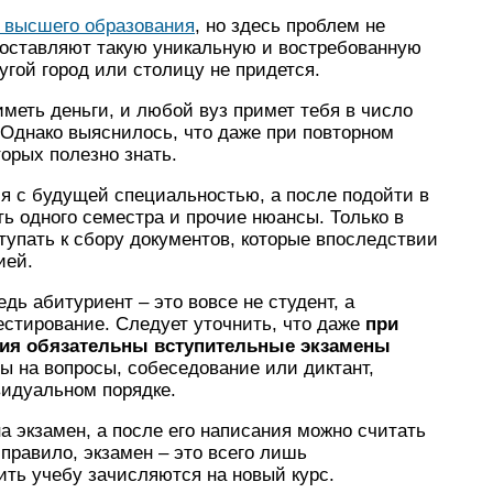
о высшего образования
, но здесь проблем не
доставляют такую уникальную и востребованную
ругой город или столицу не придется.
иметь деньги, и любой вуз примет тебя в число
 Однако выяснилось, что даже при повторном
орых полезно знать.
я с будущей специальностью, а после подойти в
ть одного семестра и прочие нюансы. Только в
ступать к сбору документов, которые впоследствии
ией.
едь абитуриент – это вовсе не студент, а
тестирование. Следует уточнить, что даже
при
ния обязательны вступительные экзамены
еты на вопросы, собеседование или диктант,
видуальном порядке.
на экзамен, а после его написания можно считать
правило, экзамен – это всего лишь
ть учебу зачисляются на новый курс.