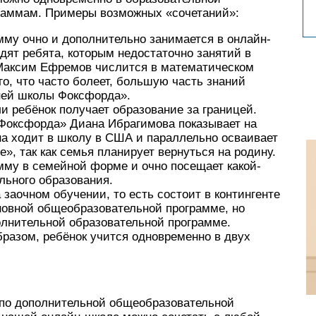
граммам. Примеры возможных «сочетаний»:
мму очно и дополнительно занимается в онлайн-
дят ребята, которым недостаточно занятий в
 Максим Ефремов числится в математическом
го, что часто болеет, большую часть знаний
ней школы Фоксфорда».
ли ребёнок получает образование за границей.
Фоксфорда» Диана Ибрагимова показывает на
ана ходит в школу в США и параллельно осваивает
», так как семья планирует вернуться на родину.
мму в семейной форме и очно посещает какой-
льного образования.
заочном обучении, то есть состоит в контингенте
новной общеобразовательной программе, но
олнительной образовательной программе.
бразом, ребёнок учится одновременно в двух
по дополнительной общеобразовательной