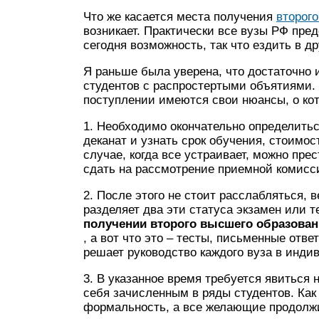
Что же касается места получения
второг
возникает. Практически все вузы РФ пре
сегодня возможность, так что ездить в д
Я раньше была уверена, что достаточно 
студентов с распростертыми объятиями.
поступлении имеются свои нюансы, о кот
1. Необходимо окончательно определитьс
деканат и узнать срок обучения, стоимос
случае, когда все устраивает, можно пре
сдать на рассмотрение приемной комисс
2. После этого не стоит расслабляться, в
разделяет два эти статуса экзамен или 
получении второго высшего образова
, а вот что это – тесты, письменные отв
решает руководство каждого вуза в инди
3. В указанное время требуется явиться 
себя зачисленным в ряды студентов. Как 
формальность, а все желающие продолжи