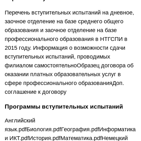
Программы вступительных испытаний
Английский
язык.pdfБиология.pdfГеография.pdfИнформатика
и ИКТ.pdfИстория.pdfМатематика.pdfНемецкий
язык.pdfОбществознание.pdfРусский
язык.pdfФизика.pdfФранцузский
язык.pdfХимия.pdfПедагогика.pdf