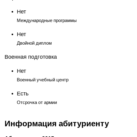
Отсрочка от армии
Информация абитуриенту
Абитуриенту-2015
Нижнетагильский государственный социально-
педагогический институт (филиал) Российского
государственного профессионально-
педагогического университета. Учредитель —
Правительство Российской Федерации.
Полномочия учредителя выполняет
Министерство образования и науки Российской
Федерации
Юридический адрес: 622031, Россия,
Свердловская область, г. Нижний Тагил, ул.