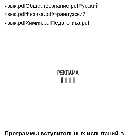
Программы вступительных испытаний в
магистратуру
Магистратура. Педагогическая психология
(собеседование).pdf
Отправка документов почтой
Бланк заявления в филиал РГППУ г. Нижнем
Тагиле для абитуриентов
По окончании НТГСПИ выдается диплом с
присвоением ученой степени «Бакалавр …
образования по профилю …» (срок обучения —