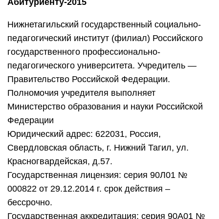
Красногвардейская, д.57.
Государственная лицензия: серия 90Л01 №
000822 от 29.12.2014 г. срок действия –
бессрочно.
Государственная аккредитация: серия 90А01 №
0001277 от 17.01.2012г. срок действия – до
29.12.2018 г.
Транспорт: трамваи 1, 8, 15 (остановка
«Менделеево»), автобусы 13, 17, 22 (остановка
«ПедАкадемия»), маршрутное такси «Вокзал-
Старатель», «Вокзал-УПИ» (остановка
«ПедАкадемия»), «Кедр-Вокзал» (остановка
«ПедАкадемия»),»Отдых-Вокзал «(остановка
«Менделеево»),»Поликлиники-Вокзал
«(остановка «Переезд» или остановка «365 км»),
электропоезд (остановка «365 км»).