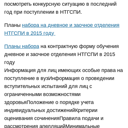
ограниченными возможностями
здоровьяПоложение о порядке учета
индивидуальных достиженийКритерии
оценивания сочиненияПравила подачи и
рассмотрения апелляцийМинимальные
положительные баллыО прохождении
поступающими в вуз обязательного
предварительного медицинского осмотра