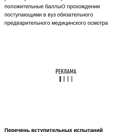
Перечень вступительных испытаний
Перечень вступительных испытаний на дневное,
заочное отделение на базе среднего общего
образования и заочное отделение на базе
профессионального образования в НТГСПИ в
2015 году.
Информация о возможности сдачи
вступительных испытаний, проводимых
филиалом самостоятельноОбразец договора об
оказании платных образовательных услуг в
сфере профессионального образованияДоп.
соглашение к договору