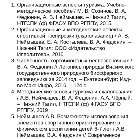
Организационные аспекты туризма. Учебно-
методическое пособие / М. В. Созинов, В. А.
Федюнин, А. В. Неймышев. – Нижний Тагил,
НТГСПИ (ф) ФГАОУ ВПО РГППУ, 2015.
Организационные и методические аспекты
спортивной тренировки (скалолазание) / А. В.
Неймышев, Е. А. Костылева, В. А. Федюнин. –
Нижний Тагил: ООО «Издательство
Ипполитова», 2016.
Численность хортобионтных беспозвоночных /
В. А. Федюнин // Летопись природы Висимского
государственного природного биосферного
заповедника за 2014 год. – Екатеринбург: Изд-
во Макс-Инфо, 2016. – 124 с.
Методические основы туризма и скалолазания
/ А.В. Неймышев, В. А. Федюнин, А.А. Чёрный.
– Нижний Тагил, НТГСПИ (ф) ФГАОУ ВПО
РГППУ, 2019
Неймышев А.В. Возможности использования
элементов спортивного ориентирования в
физическом воспитании детей 6-7 лет / А.В.
Неймышев, В.А. Федюнин // Современное