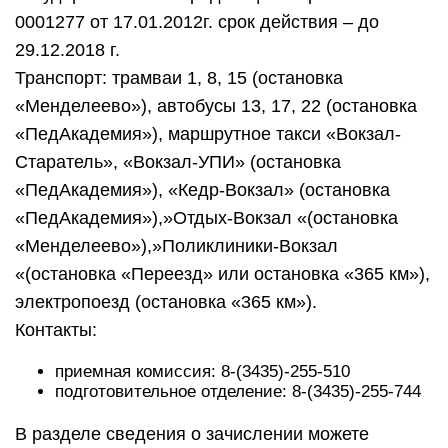
Контакты:
приемная комиссия: 8-(3435)-255-510
подготовительное отделение: 8-(3435)-255-744
В разделе сведения о зачислении можете
посмотреть конкурсную ситуацию в последний
год при поступлении в НТГСПИ.
Планы
набора на дневное и заочное отделения
НТГСПИ в 2015 году
Планы набора
на контрактную форму обучения
дневное и заочное отделения НТГСПИ в 2015
году
Информация для лиц имеющих особые права на
поступление в вузИнформация о проведении
вступительных испытаний для лиц с