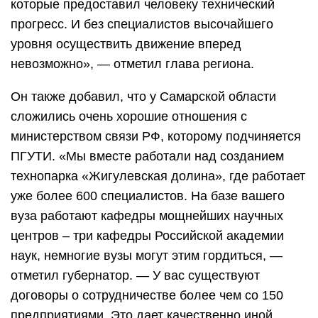
исследовательского «Гагарин-центра».
Самарская область рассчитывает в этой связи и
на студентов ПГУТИ: «Нам необходимы
грамотные специалисты в области
информационных технологий,
телекоммуникаций, радиотехники, электроники,
чтобы мы могли своими силами решать самые
сложные задачи, связанные с автоматикой,
управлением в аэрокосмической отрасли».
Похожие записи: