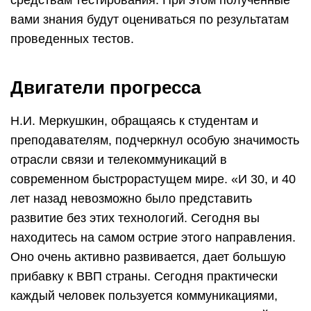
министерством связи РФ, которому подчиняется
ПГУТИ. «Мы вместе работали над созданием
технопарка «Жигулевская долина», где работает
уже более 600 специалистов. На базе вашего
вуза работают кафедры мощнейших научных
центров – три кафедры Российской академии
наук, немногие вузы могут этим гордиться, —
отметил губернатор. — У вас существуют
договоры о сотрудничестве более чем со 150
предприятиями. Это дает качественно иной
уровень подготовки студентов. С этим, конечно,
связан и высокий процент трудоустройства
выпускников – 90%. Выше этот показатель
только в Самарском университете».
Губернатор напомнил, что в скором времени в
Самаре начнется строительство