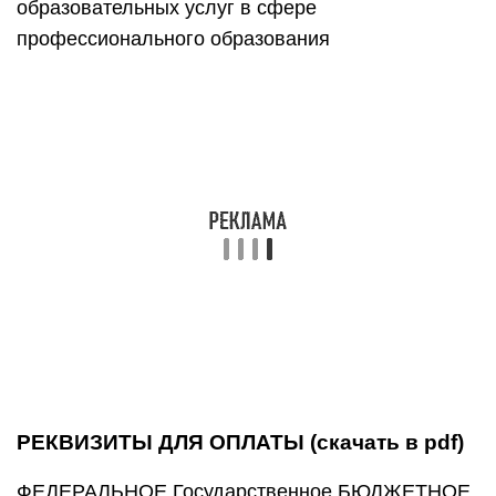
образовательных услуг в сфере
профессионального образования
РЕКВИЗИТЫ ДЛЯ ОПЛАТЫ (скачать в pdf)
ФЕДЕРАЛЬНОЕ Государственное БЮДЖЕТНОЕ
образовательное учреждение высшего
образования
«Поволжский государственный университет
телекоммуникаций и информатики» (ФГБОУ ВО
«ПГУТИ»)
л/счет 20426X60320 в УФК по Самарской области
4200 (ФГБОУ ВО ПГУТИ)
р/с 40501810836012000002 в Отделении Самара
г. Самара