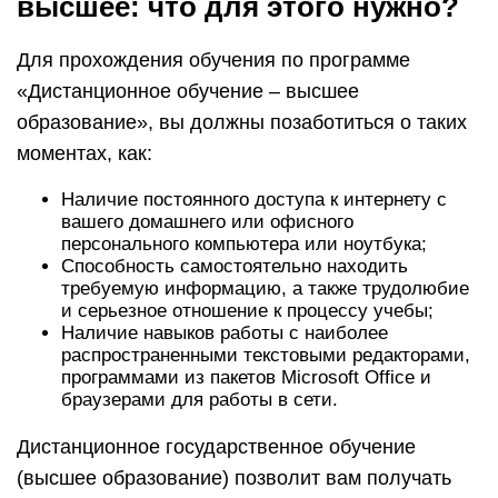
помощью современных социальных сетей).
Кроме того, вы получите доступ ко всем
необходимым учебным материалам,
представленным в цифровом виде и доступным
для скачивания. Что касается получения
необходимых зачетов по различным предметам и
сдачи экзаменов, то эти процессы также будут
осуществляться через сеть интернет по
средствам тестирования. При этом полученные
вами знания будут оцениваться по результатам
проведенных тестов.
Двигатели прогресса
Н.И. Меркушкин, обращаясь к студентам и