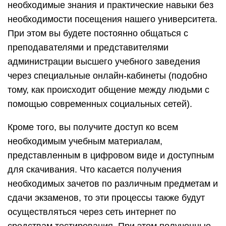
преподавателям, подчеркнул особую значимость
отрасли связи и телекоммуникаций в
современном быстрорастущем мире. «И 30, и 40
лет назад невозможно было представить
развитие без этих технологий. Сегодня вы
находитесь на самом острие этого направления.
Оно очень активно развивается, дает большую
прибавку к ВВП страны. Сегодня практически
каждый человек пользуется коммуникациями,
которые предоставил человеку технический
прогресс. И без специалистов высочайшего
уровня осуществить движение вперед
невозможно», — отметил глава региона.
Он также добавил, что у Самарской области
сложились очень хорошие отношения с