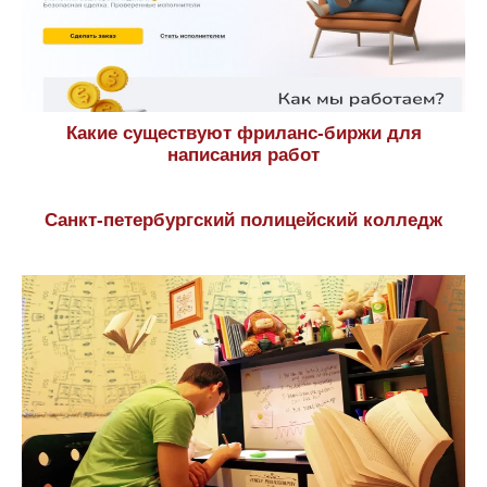
Программы подготовки и проходные баллы в
РГСУ
© 2014—2026, GKHstudy.ru. Все права защищены.
Копирование материалов портала возможно лишь с
предварительного согласия редакции или с
установкой активной индексируемой ссылки на наш
сайт.
Контакты
|
Пользовательское соглашение
|
Политика конфиденциальности
|
Карта сайта