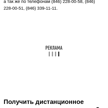
вашего домашнего или офисного
персонального компьютера или ноутбука;
Способность самостоятельно находить
требуемую информацию, а также трудолюбие
и серьезное отношение к процессу учебы;
Наличие навыков работы с наиболее
распространенными текстовыми редакторами,
программами из пакетов Microsoft Office и
браузерами для работы в сети.
Дистанционное государственное обучение
(высшее образование) позволит вам получать
необходимые знания и практические навыки без
необходимости посещения нашего университета.
При этом вы будете постоянно общаться с
преподавателями и представителями
администрации высшего учебного заведения
через специальные онлайн-кабинеты (подобно
тому, как происходит общение между людьми с