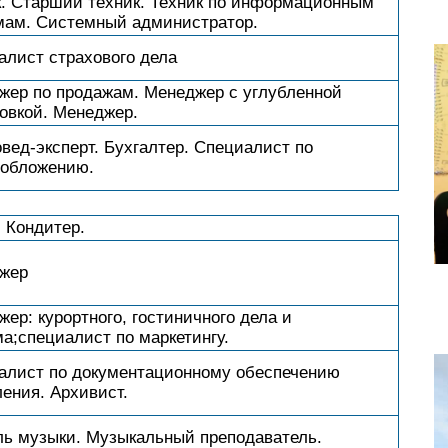
к. Старший техник. Техник по информационным
мам. Системный администратор.
алист страхового дела
жер по продажам. Менеджер с углубленной
овкой. Менеджер.
вед-эксперт. Бухгалтер. Специалист по
ообложению.
 Кондитер.
жер
ер: курортного, гостиничного дела и
а;специалист по маркетингу.
алист по документационному обеспечению
ения. Архивист.
ль музыки. Музыкальный преподаватель.