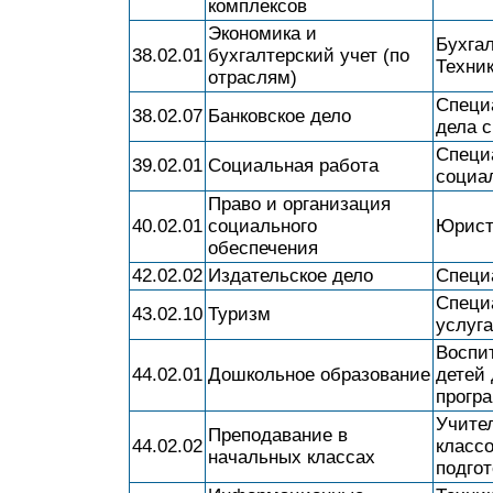
комплексов
Экономика и
Бухга
38.02.01
бухгалтерский учет (по
Техник
отраслям)
Специа
38.02.07
Банковское дело
дела с
Специ
39.02.01
Социальная работа
социа
Право и организация
40.02.01
социального
Юрист.
обеспечения
42.02.02
Издательское дело
Специа
Специ
43.02.10
Туризм
услуга
Воспит
44.02.01
Дошкольное образование
детей 
прогр
Учите
Преподавание в
44.02.02
класс
начальных классах
подгот