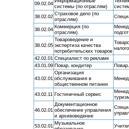
Информационные
Техни
09.02.04
системы (по отраслям)
систе
Страховое дело (по
38.02.02
Специ
отраслям)
Коммерция (по
Менед
38.02.04
отраслям)
подгот
Товароведение и
Товаро
38.02.05
экспертиза качества
налог
потребительских товаров
42.02.01
Специалист по рекламе
43.01.09
Повар, кондитер
Повар.
Организация
43.02.01
обслуживания в
Менед
общественном питании
Менедж
43.02.11
Гостиничный сервис
туризм
Документационное
Специ
46.02.01
обеспечение управления
управл
и архивоведение
Музыкальное
53.02.01
Учите
образование