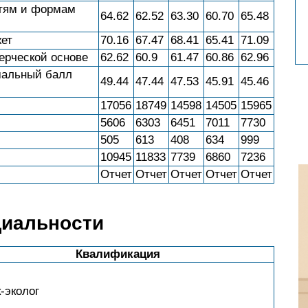
стям и формам
64.62
62.52
63.30
60.70
65.48
ет
70.16
67.47
68.41
65.41
71.09
ерческой основе
62.62
60.9
61.47
60.86
62.96
мальный балл
49.44
47.44
47.53
45.91
45.46
17056
18749
14598
14505
15965
5606
6303
6451
7011
7730
505
613
408
634
999
10945
11833
7739
6860
7236
Отчет
Отчет
Отчет
Отчет
Отчет
циальности
Квалификация
-эколог