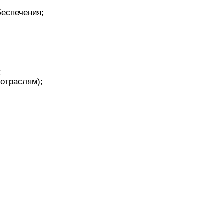
беспечения;
;
 отраслям);