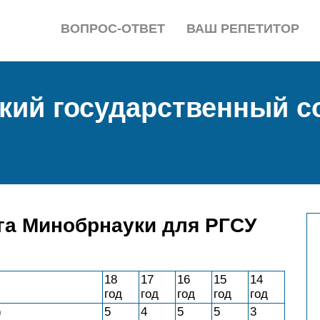
ВОПРОС-ОТВЕТ
ВАШ РЕПЕТИТОР
кий государственный 
га Минобрнауки для РГСУ
18
17
16
15
14
год
год
год
год
год
)
5
4
5
5
3