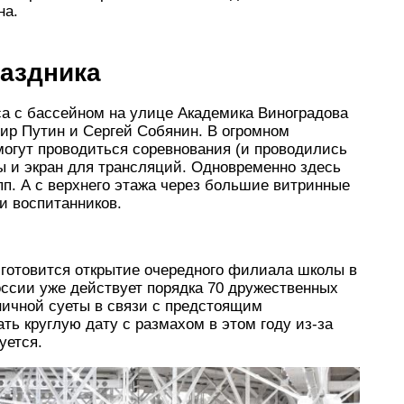
на.
раздника
са с бассейном на улице Академика Виноградова
ир Путин и Сергей Собянин. В огромном
огут проводиться соревнования (и проводились
ы и экран для трансляций. Одновременно здесь
пп. А с верхнего этажа через большие витринные
и воспитанников.
 готовится открытие очередного филиала школы в
России уже действует порядка 70 дружественных
ичной суеты в связи с предстоящим
ь круглую дату с размахом в этом году из-за
уется.