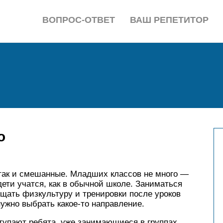
ВОПРОС-ОТВЕТ
ВАШ РЕПЕТИТОР
о
 так и смешанные. Младших классов не много —
 дети учатся, как в обычной школе. Заниматься
ещать физкультуру и тренировки после уроков
нужно выбрать какое-то направление.
ступают ребята, уже занимающиеся в группах