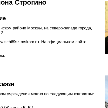
йона Строгино
ние
нском районе Москвы, на северо-западе города,
 2.
w.sch69sz.mskobr.ru. На официальном сайте
мм.
связи
вом учреждения можно по следующим контактам:
0 (Жаркова Е. Е.).