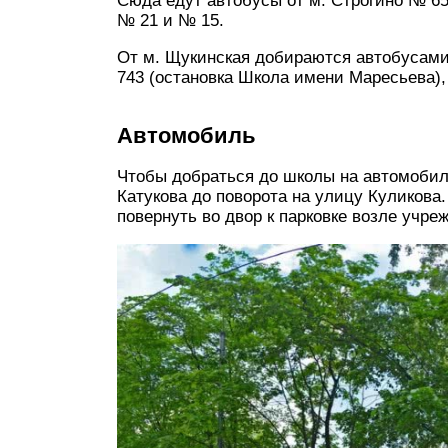
Сюда едут автобусы от м. Строгино № 65
№ 21 и № 15.
От м. Щукинская добираются автобусами
743 (остановка Школа имени Маресьева),
Автомобиль
Чтобы добраться до школы на автомобил
Катукова до поворота на улицу Куликова.
повернуть во двор к парковке возле учре