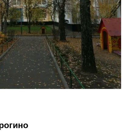
рогино