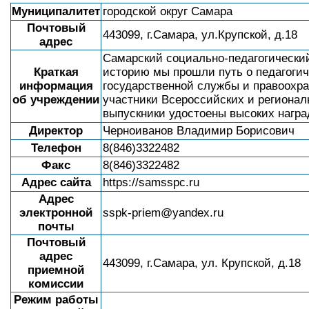
Муниципалитет
городской округ Самара
Почтовый
443099, г.Самара, ул.Крупской, д.18
адрес
Самарский социально-педагогически
Краткая
историю мы прошли путь о педагогич
информация
государственной службы и правоохра
об учреждении
участники Всероссийских и региональ
выпускники удостоены высоких награ
Директор
Черноиванов Владимир Борисович
Телефон
8(846)3322482
Факс
8(846)3322482
Адрес сайта
https://samsspc.ru
Адрес
электронной
sspk-priem@yandex.ru
почты
Почтовый
адрес
443099, г.Самара, ул. Крупской, д.18
приемной
комиссии
Режим работы