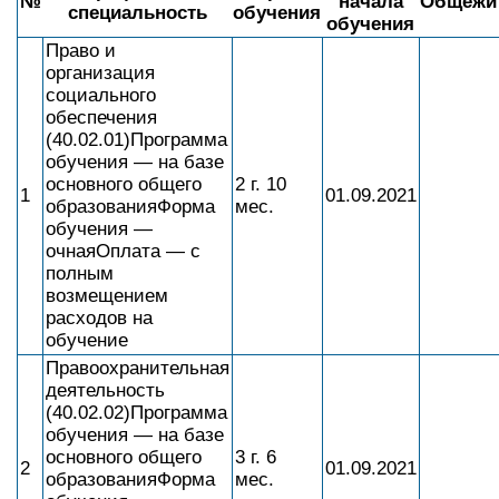
№
начала
Общежи
специальность
обучения
обучения
Право и
организация
социального
обеспечения
(40.02.01)Программа
обучения — на базе
основного общего
2 г. 10
1
01.09.2021
образованияФорма
мес.
обучения —
очнаяОплата — с
полным
возмещением
расходов на
обучение
Правоохранительная
деятельность
(40.02.02)Программа
обучения — на базе
основного общего
3 г. 6
2
01.09.2021
образованияФорма
мес.