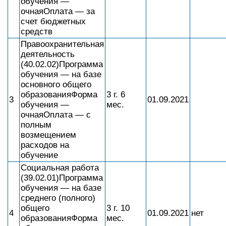
обучения —
очнаяОплата — за
счет бюджетных
средств
Правоохранительная
деятельность
(40.02.02)Программа
обучения — на базе
основного общего
образованияФорма
3 г. 6
3
01.09.2021
обучения —
мес.
очнаяОплата — с
полным
возмещением
расходов на
обучение
Социальная работа
(39.02.01)Программа
обучения — на базе
среднего (полного)
общего
3 г. 10
4
01.09.2021
нет
образованияФорма
мес.