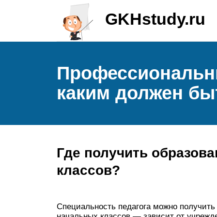
GKHstudy.ru
Профессиональны
каким должен бы
Где получить образова
классов?
Специальность педагога можно получить 
начальных классов — зависит от учрежд