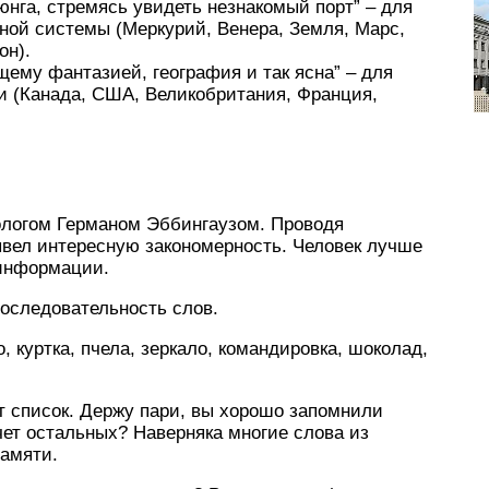
юнга, стремясь увидеть незнакомый порт” – для
ной системы (Меркурий, Венера, Земля, Марс,
он).
ему фантазией, география и так ясна” – для
и (Канада, США, Великобритания, Франция,
ологом Германом Эббингаузом. Проводя
ывел интересную закономерность. Человек лучше
 информации.
оследовательность слов.
о, куртка, пчела, зеркало, командировка, шоколад,
т список. Держу пари, вы хорошо запомнили
счет остальных? Наверняка многие слова из
памяти.