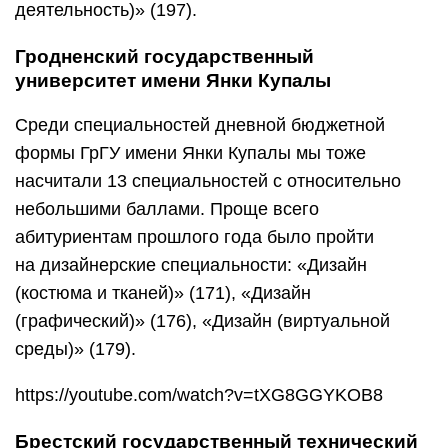
«Технологическое оборудование
машиностроительного производства
(металлорежущие станки)» (223)
и «Производство строительных изделий
и конструкций (производство сборочных
и монолитных железобетонных конструкций»
(226).
Гомельский государственный технический
университет имени П. О. Сухого
В ГГТУ имени П. О. Сухого самый низкий
проходной балл — 155 — сложился
на специальности «Проектирование
и производство сельскохозяйственной техники
для растениеводства». Невысокие баллы также