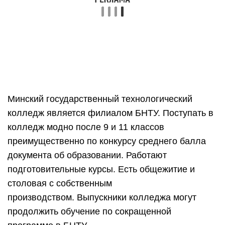
подготовительные курсы. Есть общежитие и
столовая с собственным
производством. Выпускники колледжа могут
продолжить обучение по сокращенной
программе в БНТУ.
Популярные специальности
Проходной
балл на
дневную
После
Вступительные
Специальность
бюджетную
какого
испытания
форму
класса
обучения
в 2019 году
Рисунок+
конкурс
Парикмахерское
среднего
искусство и
после 9
16,4
балла
декоративная
классов
документа