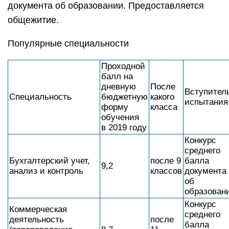
документа об образовании. Предоставляется
общежитие.
Популярные специальности
Проходной
балл на
дневную
После
Вступител
Специальность
бюджетную
какого
испытания
форму
класса
обучения
в 2019 году
Конкурс
среднего
Бухгалтерский учет,
после 9
балла
9,2
анализ и контроль
классов
документа
об
образован
Конкурс
Коммерческая
среднего
деятельность
после
балла