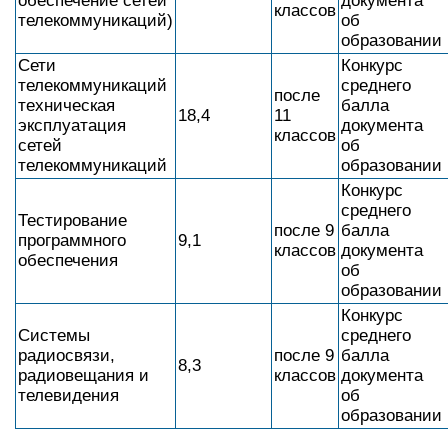
Контакты:
Учреждение образования «Белорусская
государственная академия связи»
Полоцкий государственный
университет
ПГУ вырос с политехнического института,
и основная часть специальностей —
инженерные, экономические.