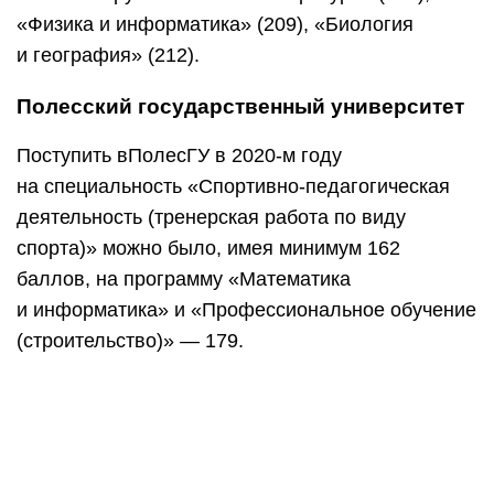
Полоцкий государственый университет
ВПолоцкий государственный университет было
реально поступить с невысокими баллами
на «Дизайн (предметно-пространственной
среды)» (116),»Промышленное и гражданское
строительство» (175), «Технический труд
и техническое творчество» (177).
https://youtube.com/watch?v=Kf1rAAsPWJc
Остальные региональные вузы
ВБГСХА, БарГУ, ВГТУ,ГГАУ, МГУП, МИ МВД РБ,
МГПУ имени И. П. Шамякина невысокие
проходные баллы на большинство