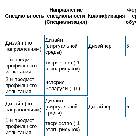
Дизайн
Дизайн (по
(виртуальной
Дизайнер
5
направлениям)
среды)
1-й предмет
творчество ( 1
профильного
этап- рисунок)
испытания
2-й предмет
история
профильного
Беларуси (ЦТ)
испытания
Региональные вузы
Брестский государственный университет
имени А. С. Пушкина
Список специальностей БрГУ имени А. С.
Пушкина с самыми низкими баллами выглядит
так: «Дошкольное образование» — 212,