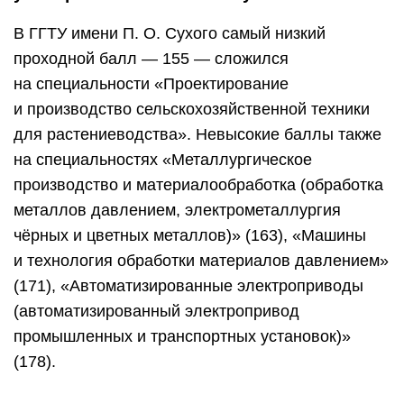
Могилёвский государственный
университет имени А. А. Кулешова
А тройка специальностейМГУ имени А. А.
Кулешова с самыми низкими баллами выглядит
так: «Белорусский язык и литература» (191),
«Физика и информатика» (209), «Биология
и география» (212).
Полесский государственный университет
Поступить вПолесГУ в 2020-м году
на специальность «Спортивно-педагогическая