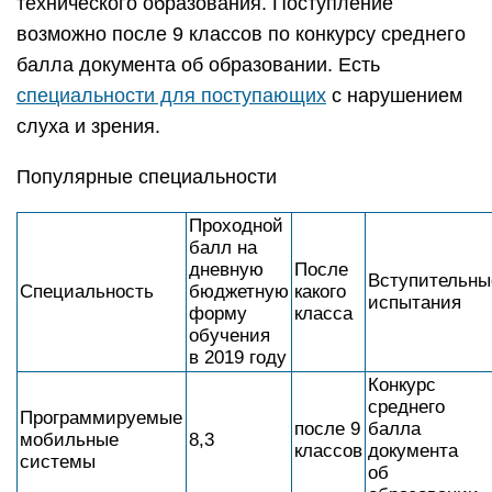
технического образования. Поступление
возможно после 9 классов по конкурсу среднего
балла документа об образовании. Есть
специальности для поступающих
с нарушением
слуха и зрения.
Популярные специальности
Проходной
балл на
дневную
После
Вступительны
Специальность
бюджетную
какого
испытания
форму
класса
обучения
в 2019 году
Конкурс
среднего
Программируемые
после 9
балла
мобильные
8,3
классов
документа
системы
об