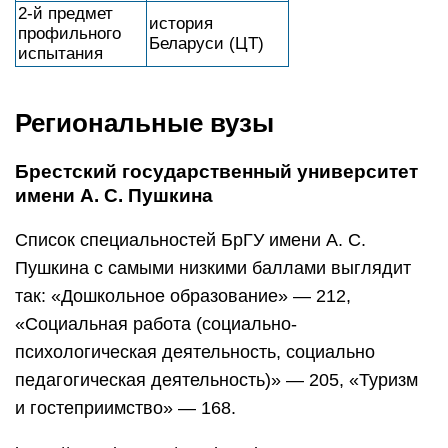
«Социальная работа (социально-
психологическая деятельность, социально
педагогическая деятельность)» — 205, «Туризм
и гостеприимство» — 168.
https://youtube.com/watch?v=l-sOYPCM69E
Витебский государственный университет
имени П. М. Машерова
Самые низкие проходные баллы в ВГУ имени П.
М. Машерова в 2020 году сложились
на специальностях «Социальная педагогика»
(235), «Музыкальное искусство, ритмика
и хореография» (237) и «Компьютерная
безопасность (радиофизические методы
и программно-технические средства)» (244).