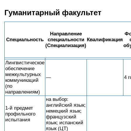
Гуманитарный факультет
Направление
Фо
Специальность
специальности
Квалификация
(Специализация)
об
Лингвистическое
обеспечение
межкультурных
—
4 г
коммуникаций
(по
направлениям)
на выбор:
английский язык;
1-й предмет
немецкий язык;
профильного
французский
испытания
язык; испанский
язык (ЦТ)