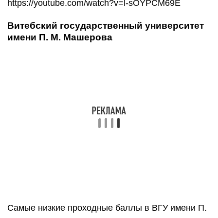
Гомельский государственный университет
имени Франциска Скорины
В ГГУ имени Франциска Скорины 13
специальностей дневной бюджетной формы, где
проходные баллы не превышают 250 пунктов.
Самые невысокие баллы здесь по программам
«География (научно-педагогическая
деятельность)» (175), «Геоэкология» (196)
и «Физика (научно-педагогическая
деятельность)» (197).
Гродненский государственный
университет имени Янки Купалы
Среди специальностей дневной бюджетной
формы ГрГУ имени Янки Купалы мы тоже