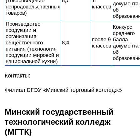
(товароведение
8,7
11
документа
непродовольственных
классов
об
товаров)
образован
Производство
Конкурс
продукции и
среднего
организация
после 9
балла
общественного
8,4
классов
документа
питания (технология
об
продукции мировой и
образован
национальной кухни)
Контакты:
Филиал БГЭУ «Минский торговый колледж»
Минский государственный
технологический колледж
(МГТК)