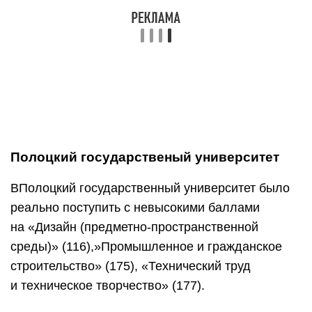
специальностей. По названию вуза ты можешь
перейти по ссылке и увидеть больше
информации.
Спасибо, что дочитал до конца. Мы рады, что
ответили на твои вопросы. Чтобы получить
больше информации, посмотри ещё:
Не пропускай важные новости и подписывайся
на наш YouTube, ВК, Instagram, Telegram, и
уведомления на adukar.by.
***
Если хотите разместить этот текст
на своём сайте или в социальной сети, свяжись
с нами по адресу info@adukar.by. Перепечатка
материалов возможна только с письменного