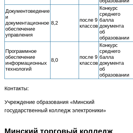
образовании
Конкурс
Документоведение
среднего
и
после 9
балла
документационное
8,2
классов
документа
обеспечение
об
управления
образовании
Конкурс
Программное
среднего
обеспечение
после 9
балла
8,0
информационных
классов
документа
технологий
об
образовании
Контакты:
Учреждение образования «Минский
государственный колледж электроники»
Минский торговый колледж