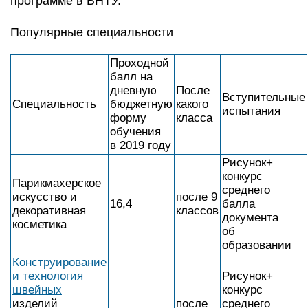
косметика
об
образовании
Конструирование
и технология
Рисунок+
швейных
конкурс
изделий
после
среднего
(моделирование,
14,6
11
балла
конструирование
классов
документа
и
об
технологическое
образовании
обеспечение)
Конкурс
среднего
после 9
балла
Фотография
8,7
классов
документа
об
образовании
Контакты:
Филиал БНТУ «Минский государственный