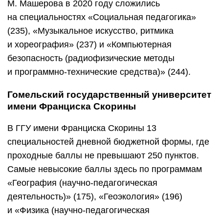
насчитали 13 специальностей с относительно
небольшими баллами. Проще всего
абитуриентам прошлого года было пройти
на дизайнерские специальности: «Дизайн
(костюма и тканей)» (171), «Дизайн
(графический)» (176), «Дизайн (виртуальной
среды)» (179).
https://youtube.com/watch?v=tXG8GGYKOB8
Брестский государственный технический
университет
Самые низкие проходные баллы вБрГТУ
на специальностях «Мелиорация и водное
хозяйство (Эксплуатация водохозяйственных,
мелиоративных систем и дорог. Строительство
гидромелиоративных систем и дорог)» (165),