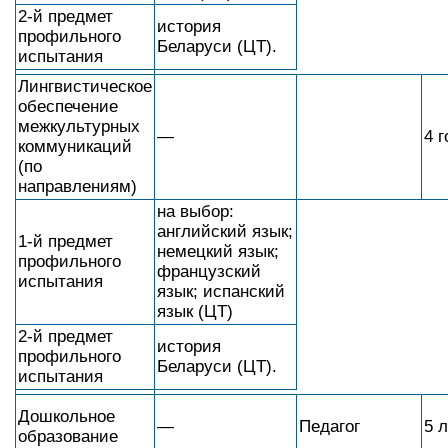
2-й предмет
история
профильного
Беларуси (ЦТ).
испытания
Лингвистическое
обеспечение
межкультурных
—
4 г
коммуникаций
(по
направлениям)
на выбор:
английский язык;
1-й предмет
немецкий язык;
профильного
французский
испытания
язык; испанский
язык (ЦТ)
2-й предмет
история
профильного
Беларуси (ЦТ).
испытания
Дошкольное
—
Педагог
5 л
образование