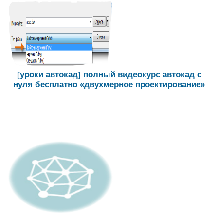
[уроки автокад] полный видеокурс автокад с
нуля бесплатно «двухмерное проектирование»