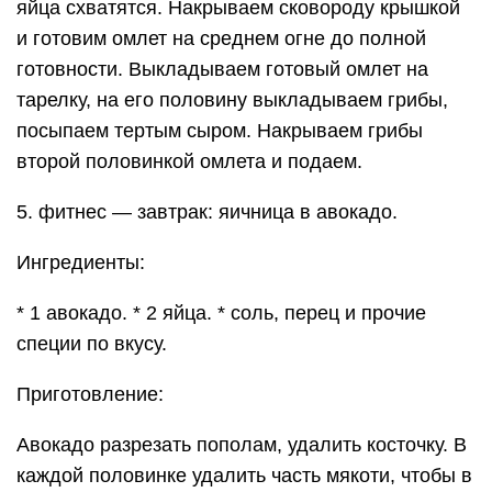
Приготовление:
Авокадо разрезать пополам, удалить косточку. В
каждой половинке удалить часть мякоти, чтобы в
углублении поместилось содержимое одного
яйца. Переложить половинки в форму для
запекания. Разбить аккуратно яйца в миску и в
сделанные углубления авокадо влить сначала
желток, а потом белок. Посолить, поперчить,
посыпать специями. Поставить в духовку,
заранее разогретую до 180 градусов. Запекать
примерно минут 15 (просто поглядывайте в
духовку, ведь каждый любит яйца в разной
степени запечённости белка и желтка. Приятного
аппетита. POW_ппзавтрак POW_силавяйцах.