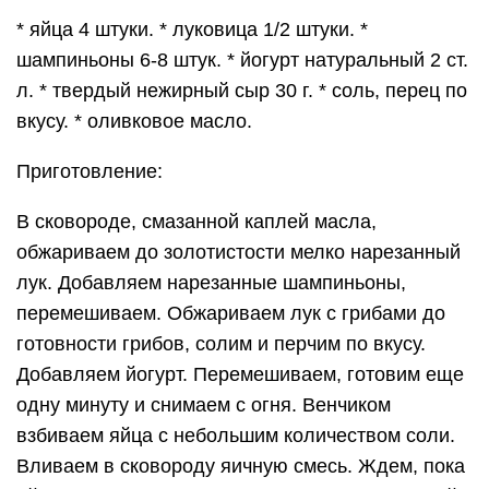
Добавляем йогурт. Перемешиваем, готовим еще
одну минуту и снимаем с огня. Венчиком
взбиваем яйца с небольшим количеством соли.
Вливаем в сковороду яичную смесь. Ждем, пока
яйца схватятся. Накрываем сковороду крышкой
и готовим омлет на среднем огне до полной
готовности. Выкладываем готовый омлет на
тарелку, на его половину выкладываем грибы,
посыпаем тертым сыром. Накрываем грибы
второй половинкой омлета и подаем.
5. фитнес — завтрак: яичница в авокадо.
Ингредиенты:
* 1 авокадо. * 2 яйца. * соль, перец и прочие
специи по вкусу.