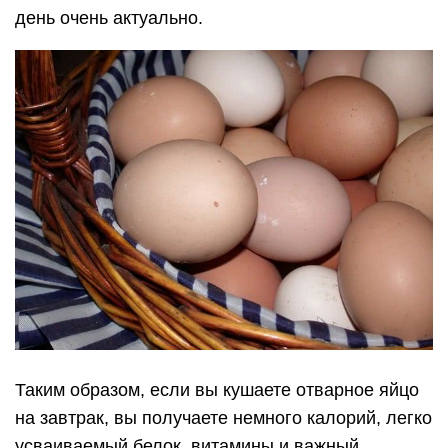
https://youtube.com/watch?v=31o8nHs6IP0
Не совместимы
С картошкой. Ее называют вторым хлебом, а
по сему, довольно много людей едят картошку
с яйцами. Мало кто знает, что они не
совместимы. В картофеле содержатся
минералы, не способствующие усвоению
кальция и железа содержащихся в яйцах, так
как они вместе плохо усваиваются.