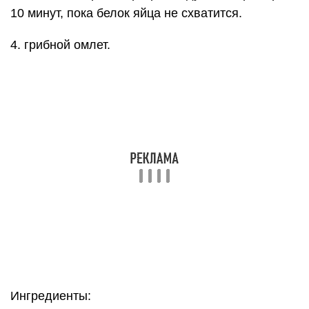
10 минут, пока белок яйца не схватится.
4. грибной омлет.
Ингредиенты:
* яйца 4 штуки. * луковица 1/2 штуки. *
шампиньоны 6-8 штук. * йогурт натуральный 2 ст.
л. * твердый нежирный сыр 30 г. * соль, перец по
вкусу. * оливковое масло.
Приготовление:
В сковороде, смазанной каплей масла,
обжариваем до золотистости мелко нарезанный
лук. Добавляем нарезанные шампиньоны,
перемешиваем. Обжариваем лук с грибами до
готовности грибов, солим и перчим по вкусу.