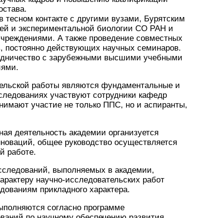
остава.
 тесном контакте с другими вузами, Бурятским
й и экспериментальной биологии СО РАН и
чреждениями. А также проведение совместных
, постоянно действующих научных семинаров.
рудничество с зарубежными высшими учебными
иями.
ельской работы являются фундаментальные и
следованиях участвуют сотрудники кафедр
нимают участие не только ППС, но и аспиранты,
ная деятельность академии организуется
новаций, общее руководство осуществляется
й работе.
сследований, выполняемых в академии,
характеру научно-исследовательских работ
ованиям прикладного характера.
ыполняются согласно программе
ваний по научному обеспечению развития