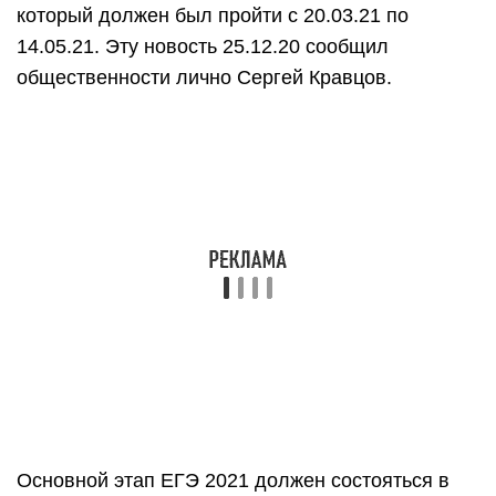
Не будет в 2021 году и досрочного этапа ОГЭ.
Хотя министерство просвещения не планирует
полностью отказываться от ГИА для
девятиклассников,
изменения в текущем
учебном году
все-таки будут. С целью
минимизации рисков распространения COVID-19
было принято решение об отмене в 2021 году
всех ОГЭ по выбору. Таким образом, все
девятиклассники России в 2021 году буду