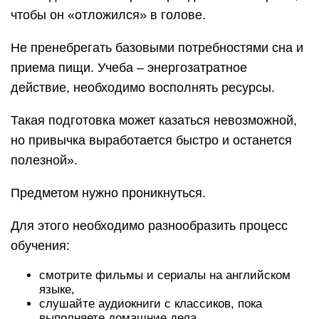
Для этого необходимо разнообразить процесс
обучения:
смотрите фильмы и сериалы на английском
языке,
слушайте аудиокниги с классиков, пока
выполняете домашние дела,
смотрите видео с практическими опытами по
химии и физике,
читайте интересные статьи по истории и
обществознанию каждое утро.
Таким образом, снизится уровень стресса, а
полученные знания пригодятся в дальнейшем.
Отнеситесь к качеству подготовки серьезно!
Самостоятельно разобраться в предмете крайне
сложно, а информация в интернете и вебинары
не дают полноценной, объективной информации.
Лучше отдать предпочтение профессиональным