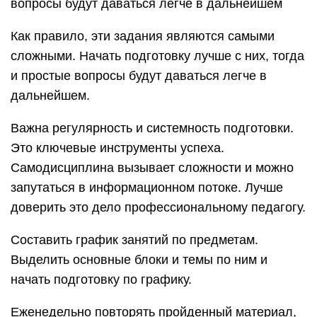
Составить график занятий по предметам.
Выделить основные блоки и темы по ним и
начать подготовку по графику.
Еженедельно повторять пройденный материал,
чтобы он «отложился» в голове.
Не пренебрегать базовыми потребностями сна и
приема пищи. Учеба – энергозатратное
действие, необходимо восполнять ресурсы.
Такая подготовка может казаться невозможной,
но привычка выработается быстро и останется
полезной».
Предметом нужно проникнуться.