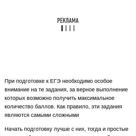
которых возможно получить максимальное
количество баллов. Как правило, эти задания
являются самыми сложными
Начать подготовку лучше с них, тогда и простые
вопросы будут даваться легче в дальнейшем
Как правило, эти задания являются самыми
сложными. Начать подготовку лучше с них, тогда
и простые вопросы будут даваться легче в
дальнейшем.
Важна регулярность и системность подготовки.
Это ключевые инструменты успеха.
Самодисциплина вызывает сложности и можно
запутаться в информационном потоке. Лучше
доверить это дело профессиональному педагогу.