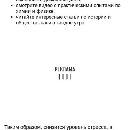
экспертам, которые разбираются в структуре
заданий. В противном случае можно потратить
самые ценные ресурсы – время и силы впустую.
Отмена досрочного ЕГЭ
В связи с обострением эпидемиологической
ситуации в России было принято решение об
отмене досрочного периода ЕГЭ
в 2021 году,
который должен был пройти с 20.03.21 по
14.05.21. Эту новость 25.12.20 сообщил
общественности лично Сергей Кравцов.