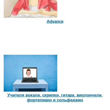
Advance
Учителя вокала, скрипки, гитара, виолончели,
фортепиано и сольфеджио