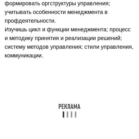
формировать оргструктуры управления;
учитывать особенности менеджмента в
профдеятельности.
Изучишь цикл и функции менеджмента; процесс
и методику принятия и реализации решений;
систему методов управления; стили управления,
коммуникации.
Логистика
Ты научишься: применять логистические цепи и
схемы, обеспечивающие рациональную
организацию материальных потоков; управлять
логистическими процессами организации.
Будешь в совершенстве знать: цели, задачи,
функции и методы логистики; контроль и
управление в логистике; закупочную и