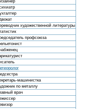
изайнер
сихиатр
ухгалтер
двокат
ереводчик художественной литературы
татистик
редседатель профсоюза
ельетонист
набженец
арикатурист
исатель
етеоролог
едсестра
екретарь-машинистка
удожник по металлу
лавный врач
ежиссер
евизор