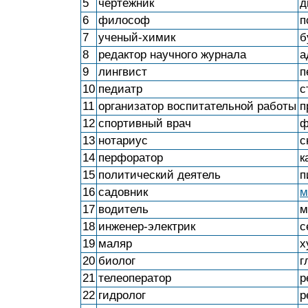
5
чертежник
д
6
философ
п
7
ученый-химик
б
8
редактор научного журнала
а
9
лингвист
п
10
педиатр
с
11
организатор воспитательной работы
п
12
спортивный врач
ф
13
нотариус
с
14
перфоратор
к
15
политический деятель
п
16
садовник
м
17
водитель
м
18
инженер-электрик
с
19
маляр
х
20
биолог
г
21
телеоператор
р
22
гидролог
р