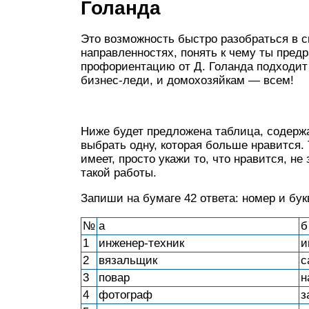
Голанда
Это возможность быстро разобраться в 
направленностях, понять к чему ты пред
профориентацию от Д. Голанда подходит
бизнес-леди, и домохозяйкам — всем!
Ниже будет предложена таблица, содерж
выбрать одну, которая больше нравится.
имеет, просто укажи то, что нравится, н
такой работы.
Запиши на бумаге 42 ответа: номер и бук
№
а
б
1
инженер-техник
и
2
вязальщик
с
3
повар
н
4
фотограф
з